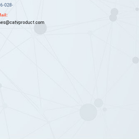
6-028-
ail:
mes@catvproduct.com